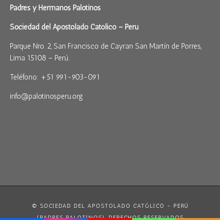
Padres y Hermanos Palotinos
Sociedad del Apostolado Católico – Perú
Parque Nro. 2, San Francisco de Cayran San Martín de Porres,
Lima 15108 – Perú.
Teléfono: +51 991-903-091
info@palotinosperu.org
© SOCIEDAD DEL APOSTOLADO CATÓLICO - PERÚ
(PADRES PALOTINOS). DERECHOS RESERVADOS