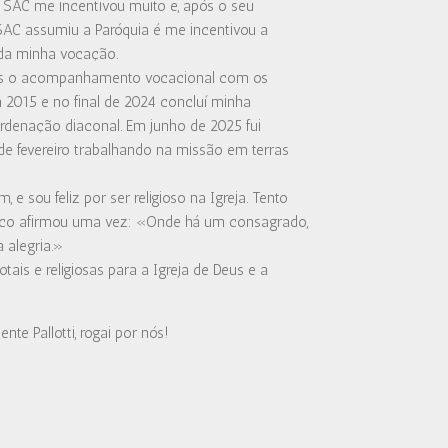
, SAC me incentivou muito e, após o seu
 SAC assumiu a Paróquia é me incentivou a
da minha vocação.
pós o acompanhamento vocacional com os
m 2015 e no final de 2024 concluí minha
denação diaconal. Em junho de 2025 fui
e fevereiro trabalhando na missão em terras
, e sou feliz por ser religioso na Igreja. Tento
sco afirmou uma vez: «Onde há um consagrado,
 alegria.»
is e religiosas para a Igreja de Deus e a
te Pallotti, rogai por nós!