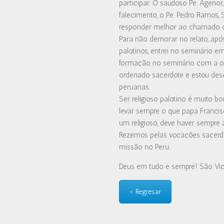
participar. O saudoso Pe. Agenor
falecimento, o Pe. Pedro Ramos,
responder melhor ao chamado 
Para não demorar no relato, a
palotinos, entrei no seminário e
formação no seminário com a or
ordenado sacerdote e estou desd
peruanas.
Ser religioso palotino é muito bom
levar sempre o que papa Franci
um religioso, deve haver sempre a
Rezemos pelas vocações sacerdota
missão no Peru.
Deus em tudo e sempre! São Vicen
< Regresar