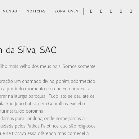
MUNDO
NOTICIAS
ZONA JOVEN
 da Silva, SAC
 filho mais velho dos meus pais. Somos somente
coração um chamado divino, porém, adormecido.
do a partir do momento em que eu comecei a
rar na liturgia paroquial. Tudo isto se deu até os
ia São João Batista, em Guarulhos, exerci o
fui instituído coroinha.
mudamos para Londrina, onde começamos a
dada pelos Padres Palotinos, que são religiosos.
ue se tratava essa diferença, mas comecei a