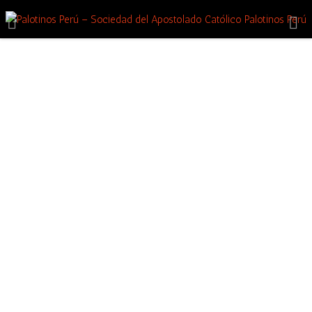
Palotinos en el
Mundo
El número de miembros de la
Sociedad del Apostolado Católico
(Palotinos)
se fue modificando en diversas partes del mundo
según las vocaciones locales y los misioneros enviados.
Actualmente, 2500 religiosos de 40 naciones, trabajamos en
54
países de los 5 continentes.
Las comunidades más numerosas son las de
Polonia, Alemania,
Brasil, India y algunos países africanos.